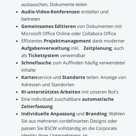
austauschen, Dokumente teilen
Audio-Video-Konferenzen
erstellen und
beitreten
Gemeinsames Editieren
von Dokumenten mit
Microsoft Office Online oder Collabora Office
Effizientes
Projektmanagement
dank moderner
Aufgabenverwaltung
inkl.
Zeitplanung
; auch
als
Ticketsystem
verwendbar
Schnellsuche
zum Auffinden häufig verwendeter
Inhalte
Karten
service und
Standorte
teilen: Anzeige von
Adressen und Standorten
KI-unterstütztes Arbeiten
mit unseren Bot’s
Eine individuell zuschaltbare
automatische
Zeiterfassung
Individuelle Anpassung
und
Branding
: Wählen
Sie aus mehreren vordefinierten Designs oder
passen Sie BSCW vollständig an die Corporate
Identity Ihres Unternehmens an.