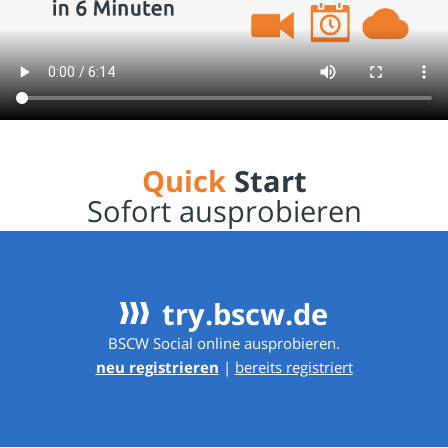
Quick
Start
Sofort ausprobieren
try.bscw.de
#
BSCW Social online ausprobieren.
neu registrieren
|
bereits registriert